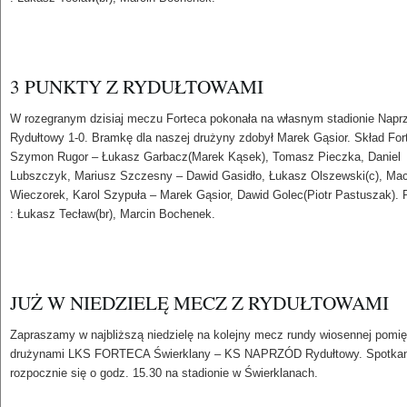
3 PUNKTY Z RYDUŁTOWAMI
W rozegranym dzisiaj meczu Forteca pokonała na własnym stadionie Napr
Rydułtowy 1-0. Bramkę dla naszej drużyny zdobył Marek Gąsior. Skład For
Szymon Rugor – Łukasz Garbacz(Marek Kąsek), Tomasz Pieczka, Daniel
Lubszczyk, Mariusz Szczesny – Dawid Gasidło, Łukasz Olszewski(c), Mac
Wieczorek, Karol Szypuła – Marek Gąsior, Dawid Golec(Piotr Pastuszak).
: Łukasz Tecław(br), Marcin Bochenek.
JUŻ W NIEDZIELĘ MECZ Z RYDUŁTOWAMI
Zapraszamy w najbliższą niedzielę na kolejny mecz rundy wiosennej pomi
drużynami LKS FORTECA Świerklany – KS NAPRZÓD Rydułtowy. Spotkan
rozpocznie się o godz. 15.30 na stadionie w Świerklanach.