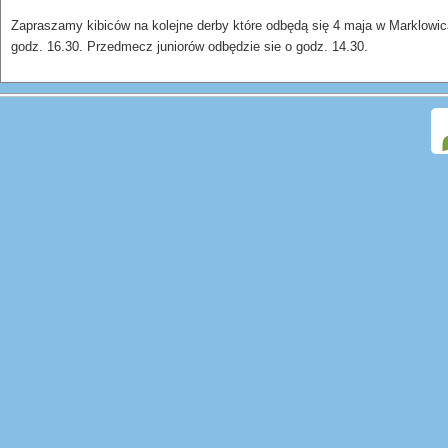
Zapraszamy kibiców na kolejne derby które odbędą się 4 maja w Marklowi
godz. 16.30. Przedmecz juniorów odbędzie sie o godz. 14.30.