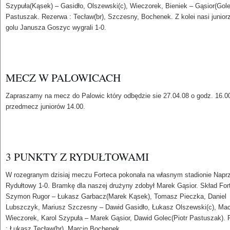
Szypuła(Kąsek) – Gasidło, Olszewski(c), Wieczorek, Bieniek – Gąsior(Gole
Pastuszak. Rezerwa : Tecław(br), Szczesny, Bochenek. Z kolei nasi junior
golu Janusza Goszyc wygrali 1-0.
MECZ W PALOWICACH
Zapraszamy na mecz do Palowic który odbędzie sie 27.04.08 o godz. 16.0
przedmecz juniorów 14.00.
3 PUNKTY Z RYDUŁTOWAMI
W rozegranym dzisiaj meczu Forteca pokonała na własnym stadionie Napr
Rydułtowy 1-0. Bramkę dla naszej drużyny zdobył Marek Gąsior. Skład For
Szymon Rugor – Łukasz Garbacz(Marek Kąsek), Tomasz Pieczka, Daniel
Lubszczyk, Mariusz Szczesny – Dawid Gasidło, Łukasz Olszewski(c), Mac
Wieczorek, Karol Szypuła – Marek Gąsior, Dawid Golec(Piotr Pastuszak).
: Łukasz Tecław(br), Marcin Bochenek.