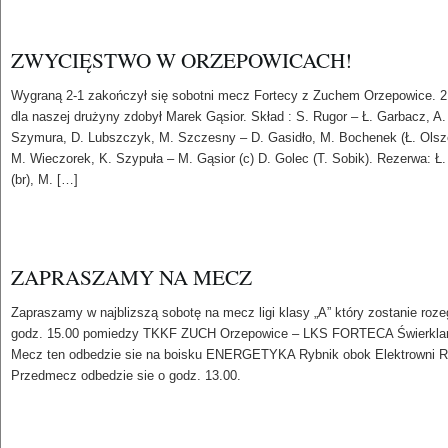
ZWYCIĘSTWO W ORZEPOWICACH!
Wygraną 2-1 zakończył się sobotni mecz Fortecy z Zuchem Orzepowice. 2
dla naszej drużyny zdobył Marek Gąsior. Skład : S. Rugor – Ł. Garbacz, A.
Szymura, D. Lubszczyk, M. Szczesny – D. Gasidło, M. Bochenek (Ł. Olsz
M. Wieczorek, K. Szypuła – M. Gąsior (c) D. Golec (T. Sobik). Rezerwa: Ł
(br), M. […]
ZAPRASZAMY NA MECZ
Zapraszamy w najblizszą sobotę na mecz ligi klasy „A” który zostanie roze
godz. 15.00 pomiedzy TKKF ZUCH Orzepowice – LKS FORTECA Świerkla
Mecz ten odbedzie sie na boisku ENERGETYKA Rybnik obok Elektrowni R
Przedmecz odbedzie sie o godz. 13.00.