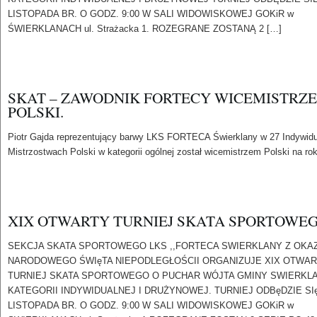
LISTOPADA BR. O GODZ. 9:00 W SALI WIDOWISKOWEJ GOKiR w
ŚWIERKLANACH ul. Strażacka 1. ROZEGRANE ZOSTANĄ 2 […]
SKAT – ZAWODNIK FORTECY WICEMISTRZ
POLSKI.
Piotr Gajda reprezentujący barwy LKS FORTECA Świerklany w 27 Indywid
Mistrzostwach Polski w kategorii ogólnej został wicemistrzem Polski na ro
XIX OTWARTY TURNIEJ SKATA SPORTOWE
SEKCJA SKATA SPORTOWEGO LKS ,,FORTECA SWIERKLANY Z OKAZ
NARODOWEGO ŚWIęTA NIEPODLEGŁOŚCII ORGANIZUJE XIX OTWA
TURNIEJ SKATA SPORTOWEGO O PUCHAR WÓJTA GMINY SWIERKL
KATEGORII INDYWIDUALNEJ I DRUŻYNOWEJ. TURNIEJ ODBęDZIE SIę
LISTOPADA BR. O GODZ. 9:00 W SALI WIDOWISKOWEJ GOKiR w