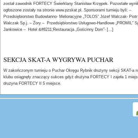
został zawodnik FORTECY Świerklany Stanisław Krzępek. Pozostałe wyni
ogłoszone zostały na stronie www.pzskat.pl. Sponsorami turnieju byli: –
Przedsiębiorstwo Budowlanno- Melioracyjne „TOLOS” Józef Walczak- Piotr
Walczak Sp.j. – Żory – Przedsiębiorstwo Usługowo-Handlowe „PROMIL” Sp
Jankowice – Hotel &#8211;Restauracja „Gościnny Dom”- […]
SEKCJA SKAT-A WYGRYWA PUCHAR
W zakończonym turnieju o Puchar Okręgu Rybnik drużyny sekcji SKAT-a 
klubu osiągnęły znaczący sukces gdyż drużyna FORTECY I zajeła 1 miejs
drużyna FORTECY II 5 miejsce.