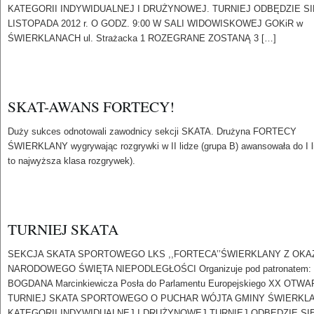
KATEGORII INDYWIDUALNEJ I DRUŻYNOWEJ. TURNIEJ ODBĘDZIE SI
LISTOPADA 2012 r. O GODZ. 9:00 W SALI WIDOWISKOWEJ GOKiR w
ŚWIERKLANACH ul. Strażacka 1 ROZEGRANE ZOSTANĄ 3 […]
SKAT-AWANS FORTECY!
Duży sukces odnotowali zawodnicy sekcji SKATA. Drużyna FORTECY
ŚWIERKLANY wygrywając rozgrywki w II lidze (grupa B) awansowała do I lig
to najwyższa klasa rozgrywek).
TURNIEJ SKATA
SEKCJA SKATA SPORTOWEGO LKS ,,FORTECA’’ŚWIERKLANY Z OKA
NARODOWEGO ŚWIĘTA NIEPODLEGŁOŚCI Organizuje pod patronatem:
BOGDANA Marcinkiewicza Posła do Parlamentu Europejskiego XX OTW
TURNIEJ SKATA SPORTOWEGO O PUCHAR WÓJTA GMINY ŚWIERKL
KATEGORII INDYWIDUALNEJ I DRUŻYNOWEJ TURNIEJ ODBĘDZIE SIĘ