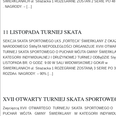
SWIERKLANACH ul. Strażacka 1 ROZEGRANE ZOSTAN 2 SERIE PO 4
. NAGRODY: – […]
11 LISTOPADA TURNIEJ SKATA
SEKCJA SKATA SPORTOWEGO LKS „FORTECA” ŚWIERKLANY Z OKAZ
NARODOWEGO ŚWIęTA NIEPODLEGŁOŚCI ORGANIZUJE XVIII OTWA
TURNIEJ SKATA SPORTOWEGO O PUCHAR WÓJTA GMINY ŚWIERKL
KATEGORII INDYWIDUALNEJ I DRUŻYNOWEJ TURNIEJ ODBęDZIE SIę
LISTOPADA BR. O GODZ. 9:00 W SALI WIDOWISKOWEJ GOKiR w
ŚWIERKLANACH ul. Strażacka 1 ROZEGRANE ZOSTANĄ 3 SERIE PO 3
ROZDAń. NAGRODY: – 90% […]
XVII OTWARTY TURNIEJ SKATA SPORTOWE
Zwycięzcą XVII OTWARTEGO TURNIEJU SKATA SPORTOWEGO O
PUCHAR WÓJTA GMINY ŚWIERKLANY W KATEGORII INDYWID