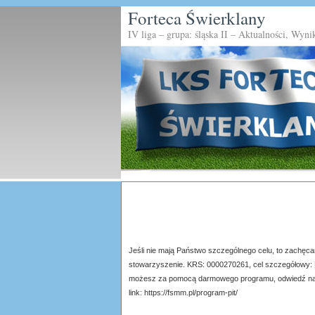
Forteca Świerklany
IV liga – grupa: śląska II – Aktualności, Wyni
Jeśli nie mają Państwo szczególnego celu, to zachę
stowarzyszenie. KRS: 0000270261, cel szczegółowy: 
możesz za pomocą darmowego programu, odwiedź nas
link: https://fsmm.pl/program-pit/