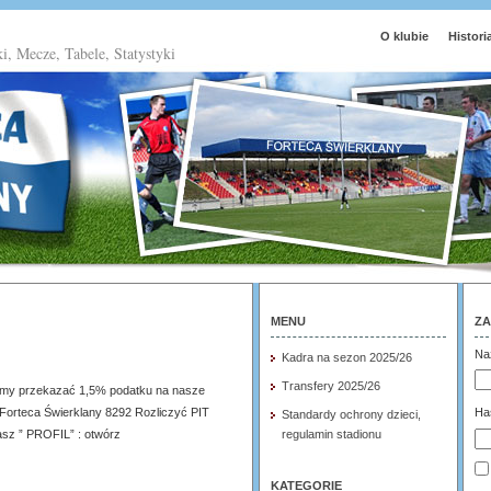
O klubie
Histori
ki, Mecze, Tabele, Statystyki
MENU
ZA
Na
Kadra na sezon 2025/26
Transfery 2025/26
camy przekazać 1,5% podatku na nasze
Forteca Świerklany 8292 Rozliczyć PIT
Ha
Standardy ochrony dzieci,
z ” PROFIL” : otwórz
regulamin stadionu
KATEGORIE