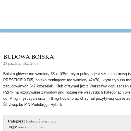
BUDOWA BOISKA
28 października, 2007 |
Boisko główne ma wymiary 65 x 105m, płyta pokryta jest sztuczną trawą t
PRESTIGE XT65, boisko treningowe ma wymiary 42×70, kryta trybuna m
zabudowanych 847 krzesełek. Klub otrzymał już z Warszawy dopuszczeni
PZPN na rozgrywanie zawodów piłki nożnej we wszystkich kategoriach wi
do IV ligi mężczyzn oraz I i II ligi kobiet oraz otrzymał pozytywną opinie ze
Śl. Związku P.N Podokręgu Rybnik.
Category:
Forteca Świerklany
Tags:
boisko
>
budowa