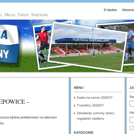
O klubie
Histori
ki, Mecze, Tabele, Statystyki
MENU
ZA
Na
Kadra na sezon 2026/27
EPOWICE –
Transfery 2026/27
Ha
Standardy ochrony dzieci,
 drużyna będzie podejmować na własnym
regulamin stadionu
ów.
KATEGORIE