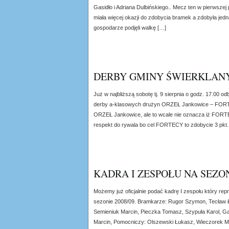
Gasidło i Adriana Dulbińskiego.. Mecz ten w pierwsze
miała więcej okazji do zdobycia bramek a zdobyła jedn
gospodarze podjęli walkę […]
DERBY GMINY ŚWIERKLAN
Już w najbliższą sobotę tj. 9 sierpnia o godz. 17.00 o
derby a-klasowych drużyn ORZEŁ Jankowice – FORT
ORZEŁ Jankowice, ale to wcale nie oznacza iż FOR
respekt do rywala bo cel FORTECY to zdobycie 3 pkt. 
KADRA I ZESPOŁU NA SEZON
Możemy już oficjalnie podać kadrę I zespołu który r
sezonie 2008/09. Bramkarze: Rugor Szymon, Tecław 
Semieniuk Marcin, Pieczka Tomasz, Szypuła Karol, G
Marcin, Pomocniczy: Olszewski Łukasz, Wieczorek Maci