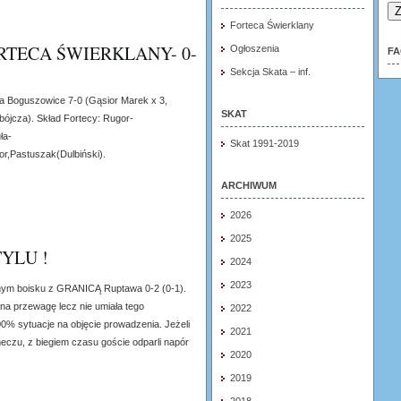
Z
Forteca Świerklany
RTECA ŚWIERKLANY- 0-
Ogłoszenia
F
Sekcja Skata – inf.
a Boguszowice 7-0 (Gąsior Marek x 3,
SKAT
ójcza). Skład Fortecy: Rugor-
ła-
Skat 1991-2019
r,Pastuszak(Dulbiński).
ARCHIWUM
2026
2025
YLU !
2024
2023
snym boisku z GRANICĄ Ruptawa 0-2 (0-1).
a przewagę lecz nie umiała tego
2022
 sytuacje na objęcie prowadzenia. Jeżeli
2021
meczu, z biegiem czasu goście odparli napór
2020
2019