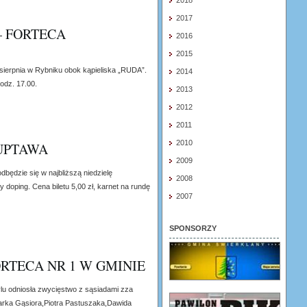
2018
2017
– FORTECA
2016
2015
sierpnia w Rybniku obok kąpieliska „RUDA”.
2014
dz. 17.00.
2013
2012
2011
2010
RUPTAWA
2009
będzie się w najbliższą niedzielę
2008
y doping. Cena biletu 5,00 zł, karnet na rundę
2007
SPONSORZY
RTECA NR 1 W GMINIE
lu odniosła zwycięstwo z sąsiadami zza
arka Gąsiora,Piotra Pastuszaka,Dawida