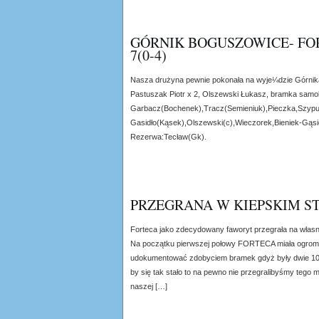
GÓRNIK BOGUSZOWICE- FO
7(0-4)
Nasza drużyna pewnie pokonała na wyje¼dzie Górnik
Pastuszak Piotr x 2, Olszewski Łukasz, bramka samob
Garbacz(Bochenek),Tracz(Semieniuk),Pieczka,Szypu
Gasidło(Kąsek),Olszewski(c),Wieczorek,Bieniek-Gąsio
Rezerwa:Tecław(Gk).
PRZEGRANA W KIEPSKIM ST
Forteca jako zdecydowany faworyt przegrała na wła
Na początku pierwszej połowy FORTECA miała ogromn
udokumentować zdobyciem bramek gdyż były dwie 100%
by się tak stało to na pewno nie przegralibyśmy tego 
naszej […]