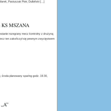
arek, Pastuszak Piotr, Dulbiński […]
– KS MSZANA
ostanie rozegrany mecz kontrolny z drużyną
 Mecz ten zakończył się pewnym zwycięstwem
, środa planowany sparing godz. 19.30,
„A”