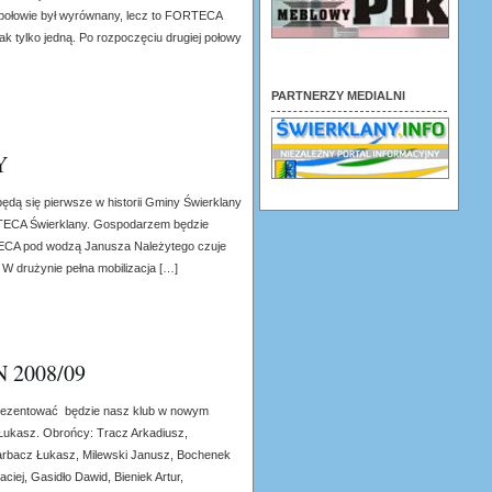
j połowie był wyrównany, lecz to FORTECA
ak tylko jedną. Po rozpoczęciu drugiej połowy
PARTNERZY MEDIALNI
Y
dbędą się pierwsze w historii Gminy Świerklany
ECA Świerklany. Gospodarzem będzie
TECA pod wodzą Janusza Należytego czuje
W drużynie pełna mobilizacja […]
 2008/09
eprezentować będzie nasz klub w nowym
Łukasz. Obrońcy: Tracz Arkadiusz,
arbacz Łukasz, Milewski Janusz, Bochenek
ej, Gasidło Dawid, Bieniek Artur,