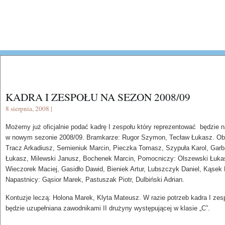
KADRA I ZESPOŁU NA SEZON 2008/09
8 sierpnia, 2008 |
Możemy już oficjalnie podać kadrę I zespołu który reprezentować będzie n
w nowym sezonie 2008/09. Bramkarze: Rugor Szymon, Tecław Łukasz. Ob
Tracz Arkadiusz, Semieniuk Marcin, Pieczka Tomasz, Szypuła Karol, Gar
Łukasz, Milewski Janusz, Bochenek Marcin, Pomocniczy: Olszewski Łuka
Wieczorek Maciej, Gasidło Dawid, Bieniek Artur, Lubszczyk Daniel, Kąsek
Napastnicy: Gąsior Marek, Pastuszak Piotr, Dulbiński Adrian.
Kontuzje leczą: Holona Marek, Klyta Mateusz. W razie potrzeb kadra I zes
będzie uzupełniana zawodnikami II drużyny występującej w klasie „C”.