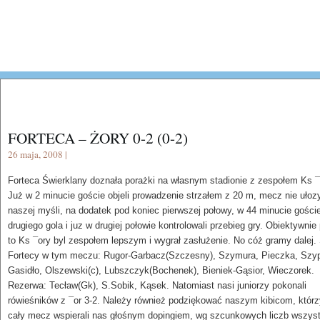
FORTECA – ŻORY 0-2 (0-2)
26 maja, 2008 |
Forteca Świerklany doznała porażki na własnym stadionie z zespołem Ks ¯
Już w 2 minucie goście objeli prowadzenie strzałem z 20 m, mecz nie ułozy
naszej myśli, na dodatek pod koniec pierwszej połowy, w 44 minucie goście
drugiego gola i juz w drugiej połowie kontrolowali przebieg gry. Obiektywnie
to Ks ¯ory byl zespołem lepszym i wygrał zasłużenie. No cóż gramy dalej.
Fortecy w tym meczu: Rugor-Garbacz(Szczesny), Szymura, Pieczka, Szyp
Gasidło, Olszewski(c), Lubszczyk(Bochenek), Bieniek-Gąsior, Wieczorek.
Rezerwa: Tecław(Gk), S.Sobik, Kąsek. Natomiast nasi juniorzy pokonali
rówieśników z ¯or 3-2. Należy również podziękować naszym kibicom, którz
cały mecz wspierali nas głośnym dopingiem, wg szcunkowych liczb wszys