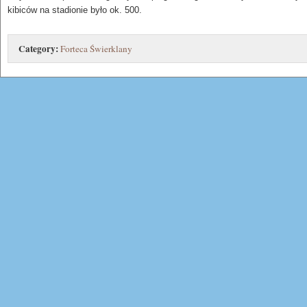
kibiców na stadionie było ok. 500.
Category:
Forteca Świerklany