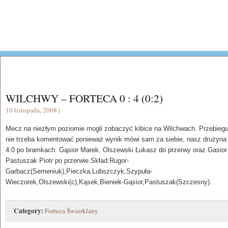
WILCHWY – FORTECA 0 : 4 (0:2)
10 listopada, 2008 |
Mecz na niezłym poziomie mogli zobaczyć kibice na Wilchwach. Przebieg
nie trzeba komentować ponieważ wynik mówi sam za siebie, nasz drużyna
4:0 po bramkach: Gąsior Marek, Olszewski Łukasz do przerwy oraz Gasior
Pastuszak Piotr po przerwie.Skład:Rugor-
Garbacz(Semeniuk),Pieczka,Lubszczyk,Szypuła-
Wieczorek,Olszewski(c),Kąsek,Bieniek-Gąsior,Pastuszak(Szczesny).
Category:
Forteca Świerklany