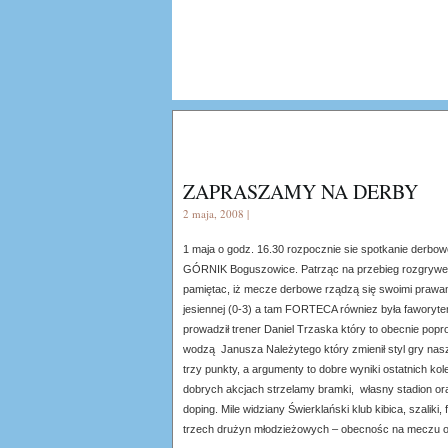
ZAPRASZAMY NA DERBY
2 maja, 2008 |
1 maja o godz. 16.30 rozpocznie sie spotkanie der
GÓRNIK Boguszowice. Patrząc na przebieg rozgrywe
pamiętac, iż mecze derbowe rządzą się swoimi praw
jesiennej (0-3) a tam FORTECA równiez była faworyte
prowadził trener Daniel Trzaska który to obecnie po
wodzą Janusza Należytego który zmienił styl gry na
trzy punkty, a argumenty to dobre wyniki ostatnich kol
dobrych akcjach strzelamy bramki, własny stadion oraz
doping. Mile widziany Świerklański klub kibica, szalik
trzech drużyn młodzieżowych – obecnośc na meczu 