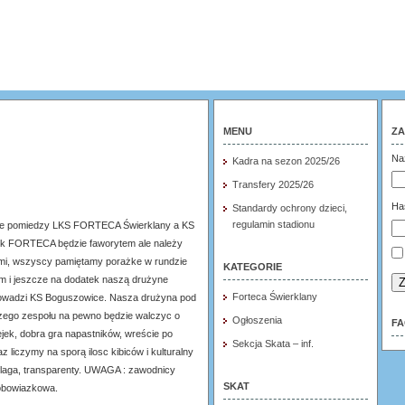
MENU
ZA
Na
Kadra na sezon 2025/26
Transfery 2025/26
Ha
Standardy ochrony dzieci,
regulamin stadionu
bowe pomiedzy LKS FORTECA Świerklany a KS
k FORTECA będzie faworytem ale należy
ami, wszyscy pamiętamy porażke w rundzie
KATEGORIE
m i jeszcze na dodatek naszą drużyne
Z
Forteca Świerklany
prowadzi KS Boguszowice. Nasza drużyna pod
szego zespołu na pewno będzie walczyc o
Ogłoszenia
F
ejek, dobra gra napastników, wreście po
Sekcja Skata – inf.
 liczymy na sporą ilosc kibiców i kulturalny
i, flaga, transparenty. UWAGA : zawodnicy
SKAT
obowiazkowa.