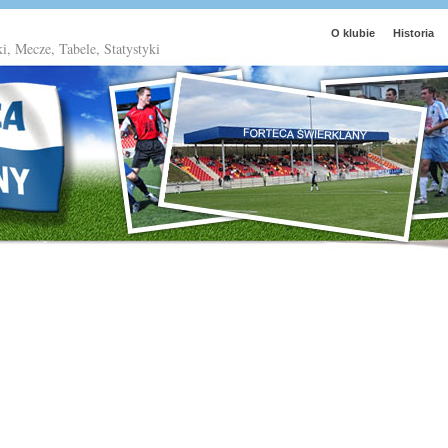
O klubie
Historia
ki, Mecze, Tabele, Statystyki