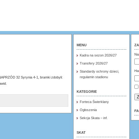
MENU
ZA
Na
Kadra na sezon 2026/27
Transfery 2026/27
Ha
Standardy ochrony dzieci,
regulamin stadionu
NAPRZÓD 32 Syrynia 4-1, bramki zdobyli:
awid.
KATEGORIE
Z
Forteca Świerklany
Ogłoszenia
F
Sekcja Skata – inf.
SKAT