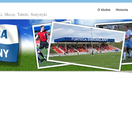
O klubie
Historia
ki, Mecze, Tabele, Statystyki