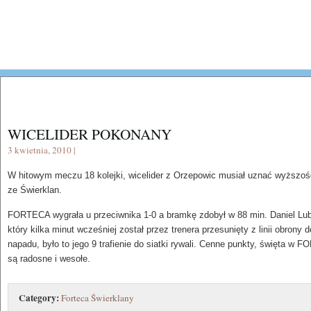
WICELIDER POKONANY
3 kwietnia, 2010 |
W hitowym meczu 18 kolejki, wicelider z Orzepowic musiał uznać wyższość
ze Świerklan.
FORTECA wygrała u przeciwnika 1-0 a bramkę zdobył w 88 min. Daniel Lu
który kilka minut wcześniej został przez trenera przesunięty z linii obrony d
napadu, było to jego 9 trafienie do siatki rywali. Cenne punkty, święta w
są radosne i wesołe.
Category:
Forteca Świerklany