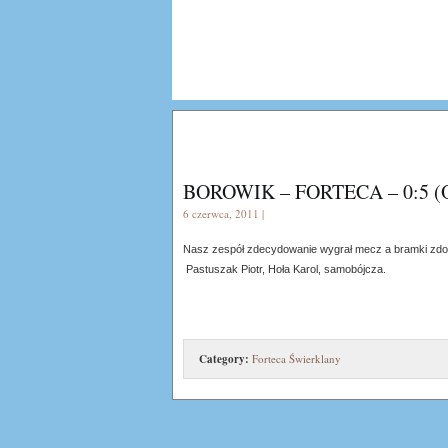
BOROWIK – FORTECA – 0:5 (O
6 czerwca, 2011 |
Nasz zespół zdecydowanie wygrał mecz a bramki zdob
Pastuszak Piotr, Hoła Karol, samobójcza.
Category:
Forteca Świerklany