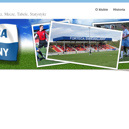
O klubie
Historia
ki, Mecze, Tabele, Statystyki