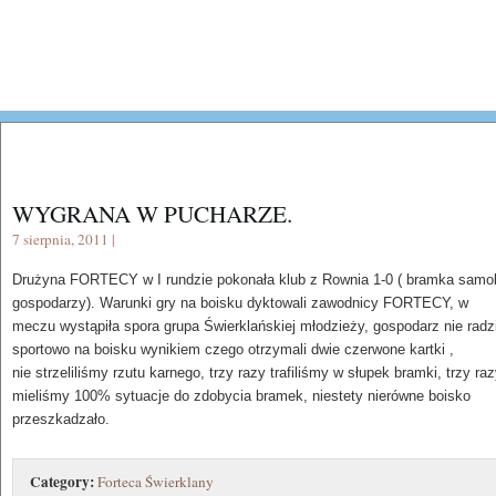
WYGRANA W PUCHARZE.
7 sierpnia, 2011 |
Drużyna FORTECY w I rundzie pokonała klub z Rownia 1-0 ( bramka samo
gospodarzy). Warunki gry na boisku dyktowali zawodnicy FORTECY, w
meczu wystąpiła spora grupa Świerklańskiej młodzieży, gospodarz nie radzi
sportowo na boisku wynikiem czego otrzymali dwie czerwone kartki ,
nie strzeliliśmy rzutu karnego, trzy razy trafiliśmy w słupek bramki, trzy ra
mieliśmy 100% sytuacje do zdobycia bramek, niestety nierówne boisko
przeszkadzało.
Category:
Forteca Świerklany