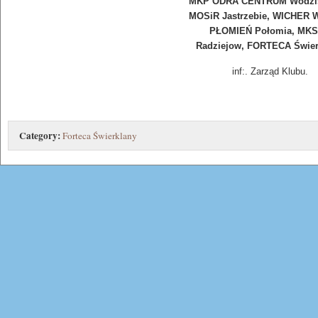
MKP ODRA CENTRUM Wodzis
MOSiR Jastrzebie, WICHER W
PŁOMIEŃ Połomia, MKS
Radziejow, FORTECA Świer
inf:. Zarząd Klubu.
Category:
Forteca Świerklany