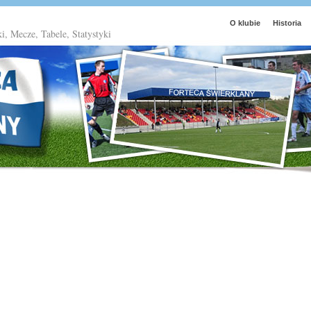
O klubie
Historia
ki, Mecze, Tabele, Statystyki