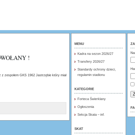
MENU
ZA
Na
Kadra na sezon 2026/27
DWOŁANY !
Transfery 2026/27
Ha
Standardy ochrony dzieci,
regulamin stadionu
 z zespołem GKS 1962 Jastrzębie który miał
KATEGORIE
Z
Forteca Świerklany
Ogłoszenia
F
Sekcja Skata – inf.
SKAT