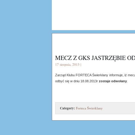
MECZ Z GKS JASTRZĘBIE O
17 sierpnia, 2013 |
Zarząd Klubu FORTECA Świerklany informuje, iż mecz
odbyć się w dniu 18.08.2013r
zostaje odwołany
.
Category:
Forteca Świerklany