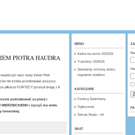
MENU
ZA
Na
Kadra na sezon 2025/26
KIEM PIOTRA HAUDRA
Transfery 2025/26
Ha
Standardy ochrony dzieci,
regulamin stadionu
rowadzi już nasz nowy trener Piotr
iców nie trzeba przedstawiać,wszyscy
awce piłkarze FORTECY przeszli drogę z A
KATEGORIE
Z
Forteca Świerklany
ecznie podziękować za pracę i
I WIERZBICKIEMU i życzyć mu wielu
Ogłoszenia
F
 trenerskiej.
Sekcja Skata – inf.
SKAT