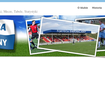
O klubie
Historia
ki, Mecze, Tabele, Statystyki