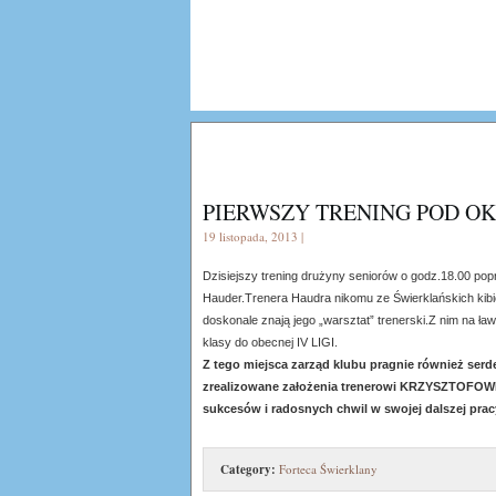
PIERWSZY TRENING POD O
19 listopada, 2013 |
Dzisiejszy trening drużyny seniorów o godz.18.00 pop
Hauder.Trenera Haudra nikomu ze Świerklańskich kib
doskonale znają jego „warsztat” trenerski.Z nim na ł
klasy do obecnej IV LIGI.
Z tego miejsca zarząd klubu pragnie również serd
zrealizowane założenia trenerowi KRZYSZTOFOW
sukcesów i radosnych chwil w swojej dalszej pracy
Category:
Forteca Świerklany