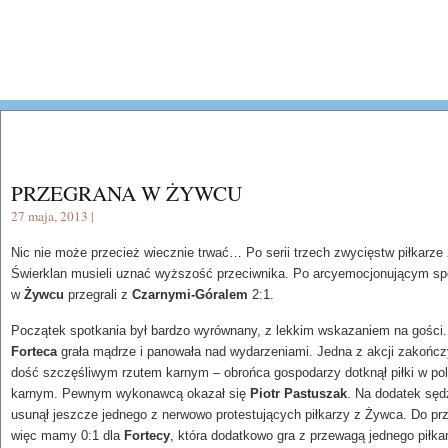
PRZEGRANA W ŻYWCU
27 maja, 2013 |
Nic nie może przecież wiecznie trwać… Po serii trzech zwycięstw piłkarze
Świerklan musieli uznać wyższość przeciwnika. Po arcyemocjonującym sp
w
Żywcu
przegrali z
Czarnymi-Góralem
2:1.
Początek spotkania był bardzo wyrównany, z lekkim wskazaniem na gości.
Forteca
grała mądrze i panowała nad wydarzeniami. Jedna z akcji zakończ
dość szczęśliwym rzutem karnym – obrońca gospodarzy dotknął piłki w po
karnym. Pewnym wykonawcą okazał się
Piotr Pastuszak
. Na dodatek sęd
usunął jeszcze jednego z nerwowo protestujących piłkarzy z Żywca. Do pr
więc mamy 0:1 dla
Fortecy
, która dodatkowo gra z przewagą jednego piłka