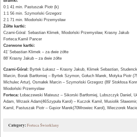
Bramki:
0:1 41 min. Pastuszak Piotr (k)
1:1 56 min. Szymoński Grzegorz
2:1 71 min. Miodoński Przemysław
Żółte kartki:
Czarni-Góral: Sebastian Klimek, Miodoński Przemysław, Krasny Jakub
Forteca:Kamil Pancer
Czerwone kartki:
41′ Sebastian Klimek – za dwie żółte
88′ Krasny Jakub – za dwie żółte
Czarni-Góral:
Byrtek Łukasz – Krasny Jakub, Klimek Sebastian, Studenck
Marcin, Borak Bartłomiej – Byrtek Szymon, Gołuch Marek, Motyka Piotr (75
Michulec Artur), Osmałek Marcin – Szymoński Grzegorz (89′ Stokłosa Konr
Miodoński Przemysław
Forteca:
Łobaczewski Mateusz – Sikorski Bartłomiej, Lubszczyk Daniel, U
Adam, Wrzask Adam(46Szypuła Karol) – Kuczok Kamil, Musiolik Sławomir
Kamil, Pastuszak Piotr – Gąsior Marek(70Mrowiec Karol), Wieczorek Macie
Category:
Forteca Świerklany