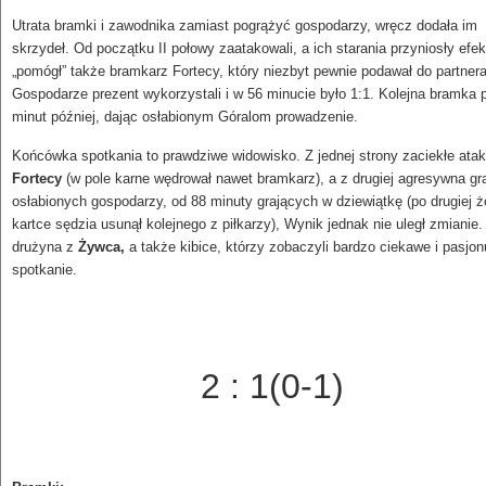
Utrata bramki i zawodnika zamiast pogrążyć gospodarzy, wręcz dodała im
skrzydeł. Od początku II połowy zaatakowali, a ich starania przyniosły efek
„pomógł” także bramkarz Fortecy, który niezbyt pewnie podawał do partnera
Gospodarze prezent wykorzystali i w 56 minucie było 1:1. Kolejna bramka 
minut później, dając osłabionym Góralom prowadzenie.
Końcówka spotkania to prawdziwe widowisko. Z jednej strony zaciekłe atak
Fortecy
(w pole karne wędrował nawet bramkarz), a z drugiej agresywna gr
osłabionych gospodarzy, od 88 minuty grających w dziewiątkę (po drugiej żó
kartce sędzia usunął kolejnego z piłkarzy), Wynik jednak nie uległ zmianie
drużyna z
Żywca,
a także kibice, którzy zobaczyli bardzo ciekawe i pasjon
spotkanie.
2 : 1(0-1)