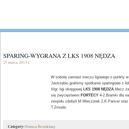
SPARING-WYGRANA Z LKS 1908 NĘDZA
25 marca, 2013 |
W sobotę zamiast meczu ligowego o punkty w
Jastrzębiu graliśmy spotkanie sparingowe z li
IIIgr. ligi okręgowej
LKS 1908 NĘDZA
.Mecz za
się zwycięstwem
FORTECY
4-2.Bramki dla n
zespołu zdobyli M.Wieczorek 2,K.Pancer oraz
T.Zmuda.
Category:
Forteca Świerklany