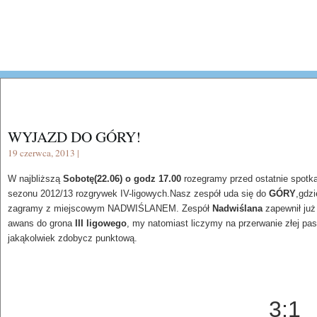
WYJAZD DO GÓRY!
19 czerwca, 2013 |
W najbliższą
Sobotę(22.06) o godz 17.00
rozegramy przed ostatnie spotk
sezonu 2012/13 rozgrywek IV-ligowych.Nasz zespół uda się do
GÓRY
,gdzi
zagramy z miejscowym NADWIŚLANEM. Zespół
Nadwiślana
zapewnił już
awans do grona
III ligowego
, my natomiast liczymy na przerwanie złej pas
jakąkolwiek zdobycz punktową.
3:1