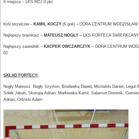
6 miejsce – LKS RÓJ 0 pkt
Król strzelców –
KAMIL KOCZY
(6 goli) – ODRA CENTRUM WODZISŁAW 
Najlepszy bramkarz –
MATEUSZ NOGŁY
– LKS FORTECA ŚWIERKLANY
Najlepszy zawodnik –
KACPER OWCZARCZYK
– ODRA CENTRUM WOD
02
SKŁAD FORTECY:
Nogły Mateusz, Nogły Szymon, Brodawka Dawid, Michalski Daniel, Legut A
Sobik Jakub, Skorupa Adrian, Markiewka Kamil, Salamon Dominik, Ciemie
Adrian, Orliński Adam