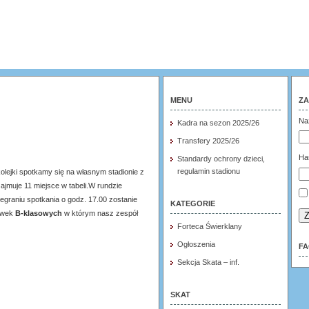
MENU
ZA
Na
Kadra na sezon 2025/26
Transfery 2025/26
Ha
Standardy ochrony dzieci,
regulamin stadionu
olejki spotkamy się na własnym stadionie z
zajmuje 11 miejsce w tabeli.W rundzie
egraniu spotkania o godz. 17.00 zostanie
KATEGORIE
rywek
B-klasowych
w którym nasz zespół
Z
Forteca Świerklany
Ogłoszenia
F
Sekcja Skata – inf.
SKAT