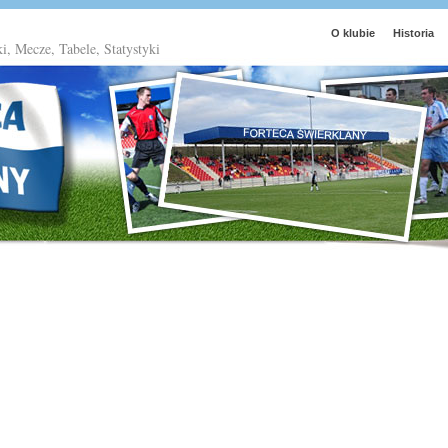
O klubie
Historia
ki, Mecze, Tabele, Statystyki