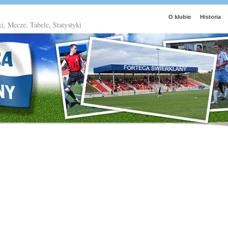
O klubie
Historia
ki, Mecze, Tabele, Statystyki