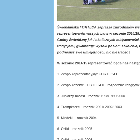
Świerklańska FORTECA zaprasza zawodników wsz
reprezentowania naszych barw w sezonie 2014/1
Gminy Świerklany jak i okolicznych miejscowości
tradycjami, gwarantuje wysoki poziom szkolenia, 
podnosisz swe umiejętności, nic nie tracąc !
W sezonie 2014/15 reprezentować będą nas następ
1. Zespół reprezentacyjny: FORTECA I.
2. Zespół rezerw: FORTECA II – rozpocznie rozgrywki
3. Juniorzy młodsi – rocznik 1998/1999/2000.
4. Trampkarze – rocznik 2001/ 2002/ 2003
5. Młodziki – rocznik 2004.
6. Orliki – rocznik 2005.
7. Orliki – rocznik 2006.