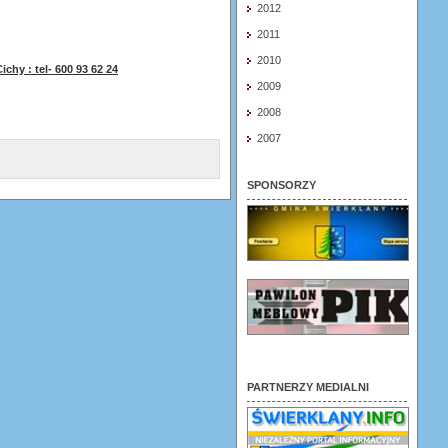
2012
2011
2010
chy : tel- 600 93 62 24
2009
2008
2007
SPONSORZY
PARTNERZY MEDIALNI