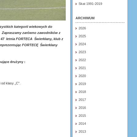
Skat 1991-2019
ARCHIWUM
ystkich kategorii wiekowych do
2026
5. Zapraszamy zarówno zawodników z
2025
. 47 letnia FORTECA Świerklany, klub z
2024
r
eprezentując FORTECĘ Świerklany
2023
2022
ujące drużyny :
2021
2020
 od klasy „C”.
2019
2018
2017
2016
2015
2014
2013