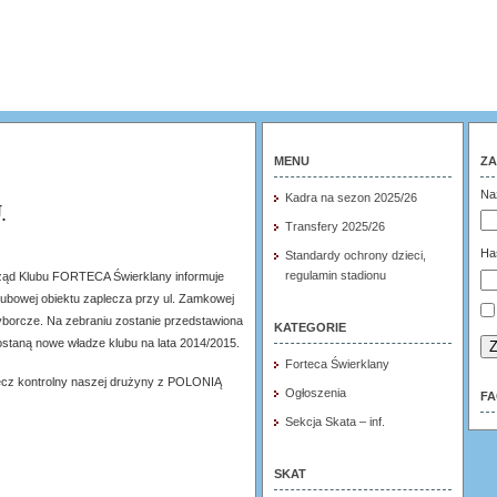
MENU
ZA
Na
Kadra na sezon 2025/26
.
Transfery 2025/26
Ha
Standardy ochrony dzieci,
regulamin stadionu
rząd Klubu FORTECA Świerklany informuje
klubowej obiektu zaplecza przy ul. Zamkowej
borcze. Na zebraniu zostanie przedstawiona
KATEGORIE
zostaną nowe władze klubu na lata 2014/2015.
Z
Forteca Świerklany
ecz kontrolny naszej drużyny z POLONIĄ
Ogłoszenia
F
Sekcja Skata – inf.
SKAT