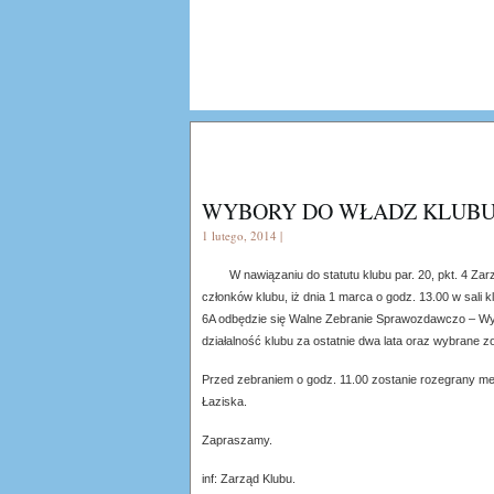
WYBORY DO WŁADZ KLUBU
1 lutego, 2014 |
W nawiązaniu do statutu klubu par. 20, pkt. 4 Za
członków klubu, iż dnia 1 marca o godz. 13.00 w sali 
6A odbędzie się Walne Zebranie Sprawozdawczo – Wy
działalność klubu za ostatnie dwa lata oraz wybrane 
Przed zebraniem o godz. 11.00 zostanie rozegrany m
Łaziska.
Zapraszamy.
inf: Zarząd Klubu.