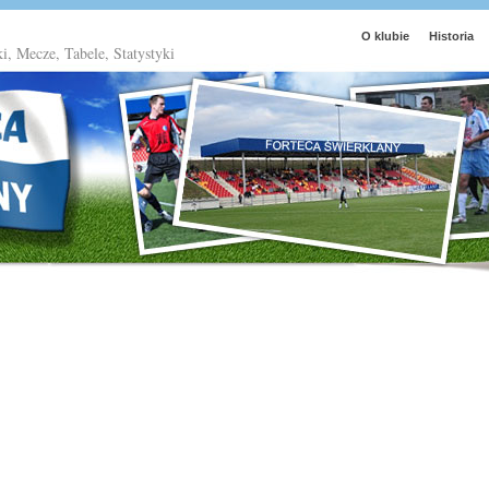
O klubie
Historia
ki, Mecze, Tabele, Statystyki