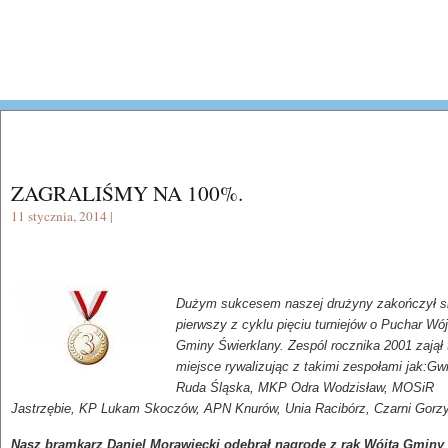
ZAGRALIŚMY NA 100%.
11 stycznia, 2014 |
Dużym sukcesem naszej drużyny zakończył si
pierwszy z cyklu pięciu turniejów o Puchar Wój
Gminy Świerklany. Zespól rocznika 2001 zajął 
miejsce rywalizując z takimi zespołami jak:Gw
Ruda Śląska, MKP Odra Wodzisław, MOSiR
Jastrzębie, KP Lukam Skoczów, APN Knurów, Unia Racibórz, Czarni Gor
Nasz bramkarz Daniel Morawiecki odebrał nagrodę z rąk Wójta Gminy