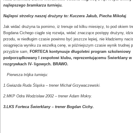
najlepszego bramkarza turnieju.
Najlepsi strzelcy naszej drużyny to: Kuczera Jakub, Piecha Mikołaj
Jak widać drużyna ta pomimo, iż trenuje od kilku miesięcy, to pod okiem tr
Bogdana Cichego ciągle się rozwija, widać znaczące postępy drużyny, idz
przodu, w niedługim czasie powinno być jeszcze lepiej, nie kładziemy naci
osiągnięcia wyniku za wszelką cenę, w późniejszym czasie wynik trudnej 
przyjdzie sam,
FORTECA kontynuuje długoletni program szkoleniowy
podporządkowany I zespołowi klubu, reprezentującemu Świerklany w
rozgrywkach IV- ligowych. BRAWO.
Pierwsza trójka turnieju:
1.Gwiazda Ruda Śląska – trener Michał Grzywaczewski.
2.MKP Odra Wodzisław 2002 – trener Adam Mokry.
3.LKS Forteca Świerklany – trener Bogdan Cichy.