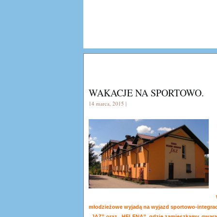
WAKACJE NA SPORTOWO.
14 marca, 2015 |
młodzieżowe wyjadą na wyjazd sportowo-integracy
„JAZ” oraz „HELENA”, gdzie zamieszkamy, gwara