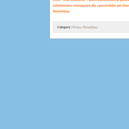
szkoleniowo-treningowe dla zawodników jak rów
Świerklany.
Category:
Forteca Świerklany