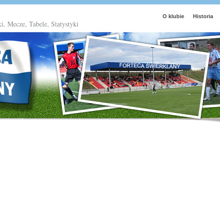
O klubie
Historia
ki, Mecze, Tabele, Statystyki