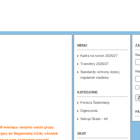
MENU
ZA
Na
Kadra na sezon 2026/27
Transfery 2026/27
Ha
Standardy ochrony dzieci,
regulamin stadionu
KATEGORIE
Z
Forteca Świerklany
Ogłoszenia
F
Sekcja Skata – inf.
W miesiącu sierpniu nasze grupy
jny do Węgierskiej Górki, ośrodek
SKAT
ntują nam znakomite warunki