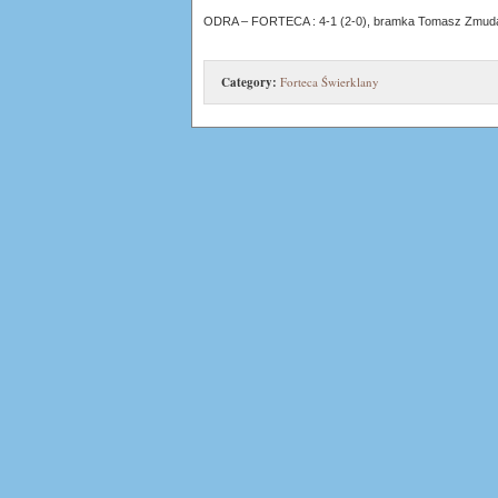
ODRA – FORTECA : 4-1 (2-0), bramka Tomasz Zmud
Category:
Forteca Świerklany