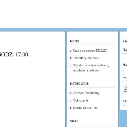
MENU
ZA
Na
Kadra na sezon 2026/27
ODZ. 17.00
Transfery 2026/27
Ha
Standardy ochrony dzieci,
regulamin stadionu
KATEGORIE
Z
Forteca Świerklany
Ogłoszenia
F
Sekcja Skata – inf.
SKAT