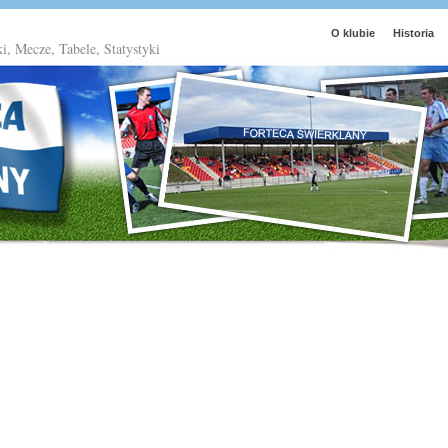
O klubie
Historia
ki, Mecze, Tabele, Statystyki