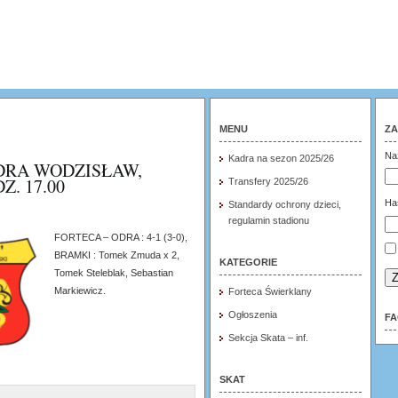
MENU
ZA
Na
Kadra na sezon 2025/26
DRA WODZISŁAW,
. 17.00
Transfery 2025/26
Ha
Standardy ochrony dzieci,
regulamin stadionu
FORTECA – ODRA : 4-1 (3-0),
BRAMKI : Tomek Zmuda x 2,
KATEGORIE
Tomek Steleblak, Sebastian
Z
Markiewicz.
Forteca Świerklany
Ogłoszenia
F
Sekcja Skata – inf.
SKAT