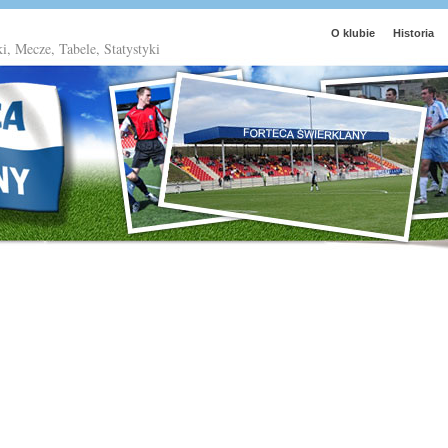
O klubie
Historia
ki, Mecze, Tabele, Statystyki