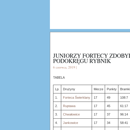
JUNIORZY FORTECY ZDOBY
PODOKRĘGU RYBNIK
6 czerwca, 2019 |
TABELA
Lp.
Drużyny
Mecze
Punkty
Bramki
1.
Forteca Świerklany
17
49
108:7
2.
Ruptawa
17
45
61:17
3.
Chwałowice
17
37
96:14
4.
Jankowice
17
34
58:41