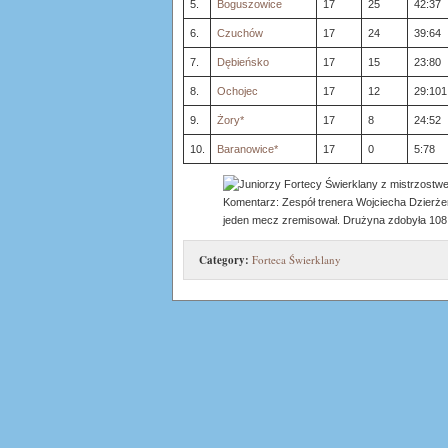
5.
Boguszowice
17
25
42:37
6.
Czuchów
17
24
39:64
7.
Dębieńsko
17
15
23:80
8.
Ochojec
17
12
29:101
9.
Żory*
17
8
24:52
10.
Baranowice*
17
0
5:78
Komentarz: Zespół trenera Wojciecha Dzierżen
jeden mecz zremisował. Drużyna zdobyła 108 
Category:
Forteca Świerklany