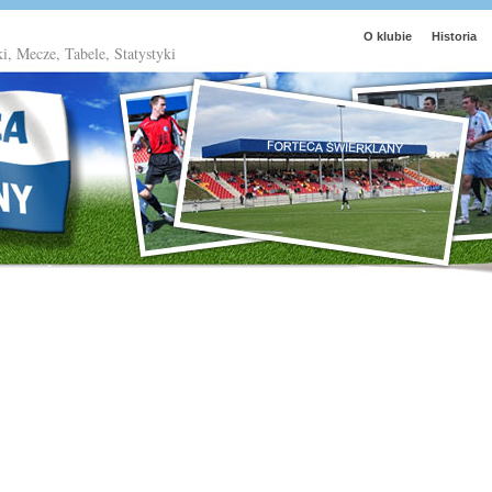
O klubie
Historia
ki, Mecze, Tabele, Statystyki