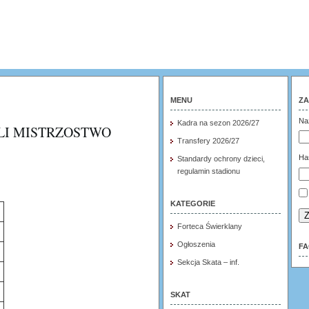
MENU
ZA
Na
Kadra na sezon 2026/27
LI MISTRZOSTWO
Transfery 2026/27
Ha
Standardy ochrony dzieci,
regulamin stadionu
KATEGORIE
Z
Forteca Świerklany
Ogłoszenia
F
Sekcja Skata – inf.
SKAT