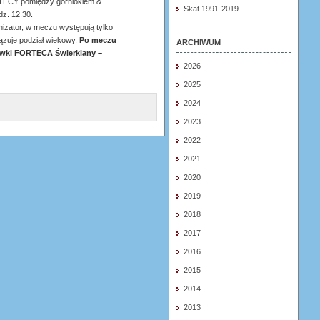
TECY pomiędzy górniokiem &
Skat 1991-2019
z. 12.30.
nizator, w meczu występują tylko
ązuje podział wiekowy.
Po meczu
ARCHIWUM
ówki FORTECA Świerklany –
2026
2025
2024
2023
2022
2021
2020
2019
2018
2017
2016
2015
2014
2013