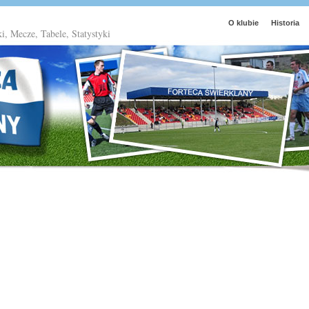
O klubie
Historia
ki, Mecze, Tabele, Statystyki