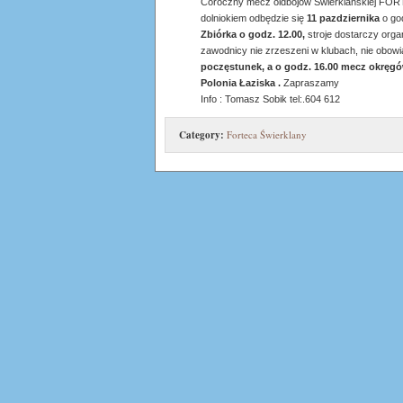
Coroczny mecz oldbojów Świerklańskiej FOR
dolniokiem odbędzie się
11 pazdziernika
o god
Zbiórka o godz. 12.00,
stroje dostarczy orga
zawodnicy nie zrzeszeni w klubach, nie obowi
poczęstunek, a o godz. 16.00 mecz okręg
Polonia Łaziska .
Zapraszamy
Info : Tomasz Sobik tel:.604 612
Category:
Forteca Świerklany