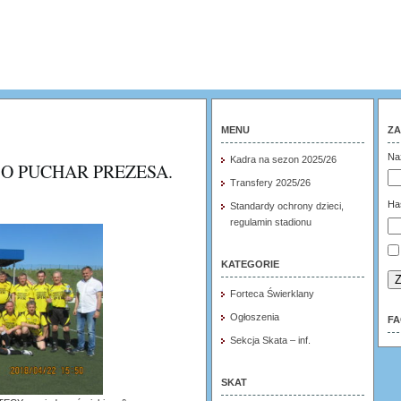
MENU
ZA
Na
Kadra na sezon 2025/26
O PUCHAR PREZESA.
Transfery 2025/26
Ha
Standardy ochrony dzieci,
regulamin stadionu
KATEGORIE
Z
Forteca Świerklany
Ogłoszenia
F
Sekcja Skata – inf.
SKAT