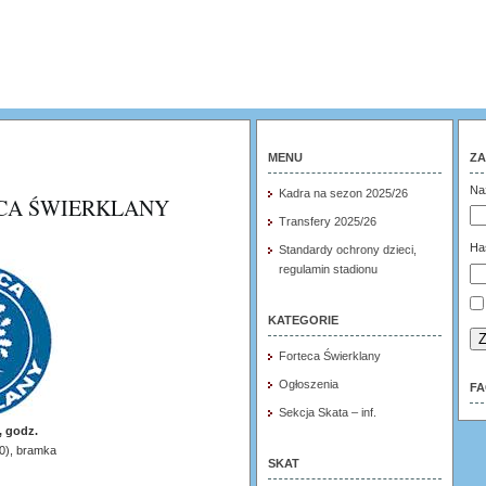
MENU
ZA
Na
Kadra na sezon 2025/26
CA ŚWIERKLANY
Transfery 2025/26
Ha
Standardy ochrony dzieci,
regulamin stadionu
KATEGORIE
Z
Forteca Świerklany
Ogłoszenia
F
Sekcja Skata – inf.
, godz.
-0), bramka
SKAT