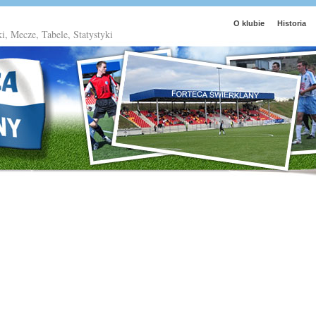
O klubie
Historia
ki, Mecze, Tabele, Statystyki