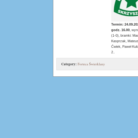
Termin: 24.09.20
godz. 16.00
, wyn
(1-0), bramki: Mac
Kasprzak, Mateu
Ćwiek, Paweł Kul
2..
Category:
Forteca Świerklany