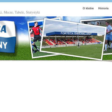
O klubie
Historia
ki, Mecze, Tabele, Statystyki