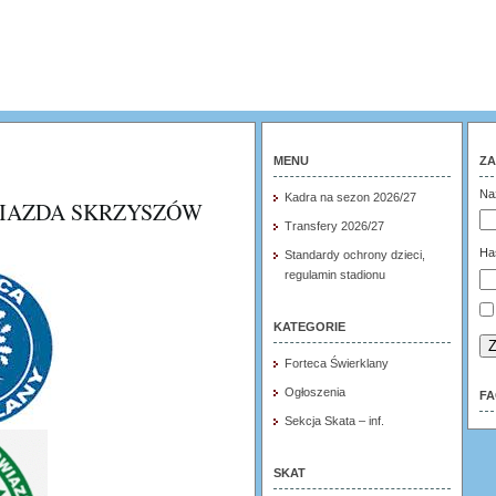
MENU
ZA
Na
Kadra na sezon 2026/27
WIAZDA SKRZYSZÓW
Transfery 2026/27
Ha
Standardy ochrony dzieci,
regulamin stadionu
KATEGORIE
Z
Forteca Świerklany
Ogłoszenia
F
Sekcja Skata – inf.
SKAT