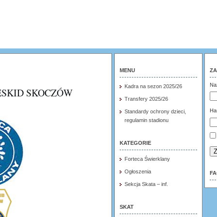
MENU
ZA
Na
Kadra na sezon 2025/26
ESKID SKOCZÓW
Transfery 2025/26
Ha
Standardy ochrony dzieci,
regulamin stadionu
KATEGORIE
Z
Forteca Świerklany
Ogłoszenia
F
Sekcja Skata – inf.
SKAT