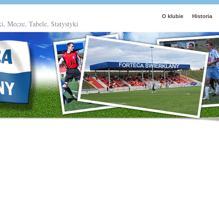
O klubie
Historia
ki, Mecze, Tabele, Statystyki