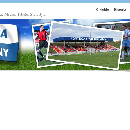
O klubie
Historia
ki, Mecze, Tabele, Statystyki