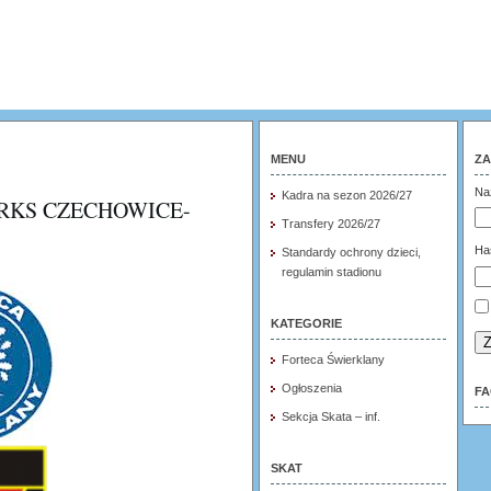
MENU
ZA
Na
Kadra na sezon 2026/27
RKS CZECHOWICE-
Transfery 2026/27
Ha
Standardy ochrony dzieci,
regulamin stadionu
KATEGORIE
Z
Forteca Świerklany
Ogłoszenia
F
Sekcja Skata – inf.
SKAT