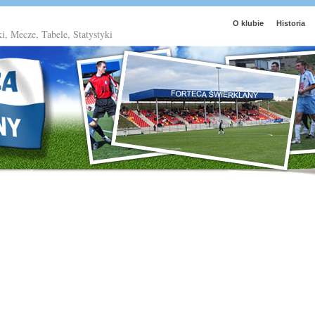
O klubie
Historia
ki, Mecze, Tabele, Statystyki