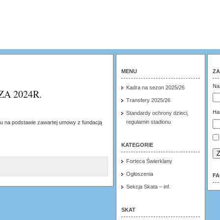
MENU
ZA
Na
Kadra na sezon 2025/26
ZA 2024R.
Transfery 2025/26
Ha
Standardy ochrony dzieci,
regulamin stadionu
ku na podstawie zawartej umowy z fundacją
KATEGORIE
Z
Forteca Świerklany
Ogłoszenia
F
Sekcja Skata – inf.
SKAT