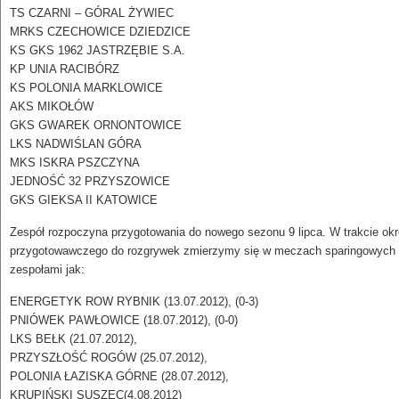
TS CZARNI – GÓRAL ŻYWIEC
MRKS CZECHOWICE DZIEDZICE
KS GKS 1962 JASTRZĘBIE S.A.
KP UNIA RACIBÓRZ
KS POLONIA MARKLOWICE
AKS MIKOŁÓW
GKS GWAREK ORNONTOWICE
LKS NADWIŚLAN GÓRA
MKS ISKRA PSZCZYNA
JEDNOŚĆ 32 PRZYSZOWICE
GKS GIEKSA II KATOWICE
Zespół rozpoczyna przygotowania do nowego sezonu 9 lipca. W trakcie ok
przygotowawczego do rozgrywek zmierzymy się w meczach sparingowych 
zespołami jak:
ENERGETYK ROW RYBNIK (13.07.2012), (0-3)
PNIÓWEK PAWŁOWICE (18.07.2012), (0-0)
LKS BEŁK (21.07.2012),
PRZYSZŁOŚĆ ROGÓW (25.07.2012),
POLONIA ŁAZISKA GÓRNE (28.07.2012),
KRUPIŃSKI SUSZEC(4.08.2012)