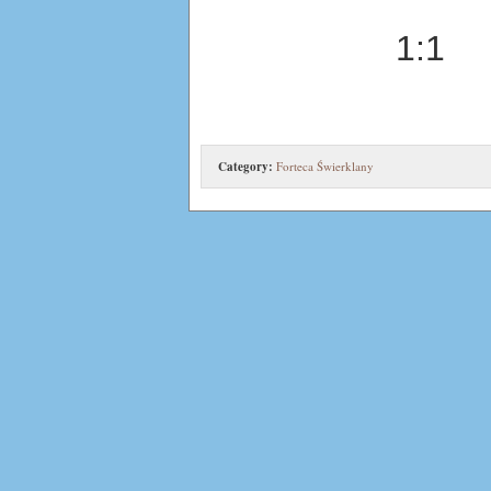
1:1
Category:
Forteca Świerklany