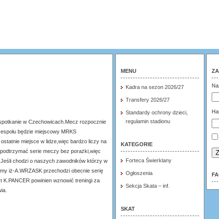
MENU
ZA
Na
Kadra na sezon 2026/27
Transfery 2026/27
Ha
Standardy ochrony dzieci,
regulamin stadionu
 spotkanie w Czechowicach.Mecz rozpocznie
 zespołu będzie miejscowy MRKS
statnie miejsce w lidze,więc bardzo liczy na
KATEGORIE
podtrzymać serie meczy bez porażki,więc
Z
Forteca Świerklany
Jeśli chodzi o naszych zawodników którzy w
iamy iż-A.WRZASK przechodzi obecnie serię
Ogłoszenia
F
ast K.PANCER powinien wznowić treningi za
Sekcja Skata – inf.
ia.
SKAT