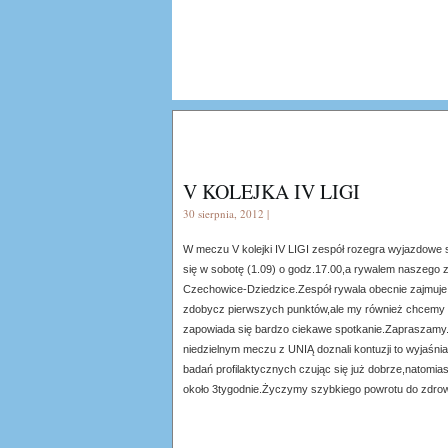
V KOLEJKA IV LIGI
30 sierpnia, 2012 |
W meczu V kolejki IV LIGI zespół rozegra wyjazdowe
się w sobotę (1.09) o godz.17.00,a rywalem naszego
Czechowice-Dziedzice.Zespół rywala obecnie zajmuje o
zdobycz pierwszych punktów,ale my również chcemy 
zapowiada się bardzo ciekawe spotkanie.Zapraszamy.
niedzielnym meczu z UNIĄ doznali kontuzji to wyjaśn
badań profilaktycznych czując się już dobrze,natomi
około 3tygodnie.Życzymy szybkiego powrotu do zdrow