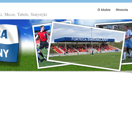
O klubie
Historia
ki, Mecze, Tabele, Statystyki