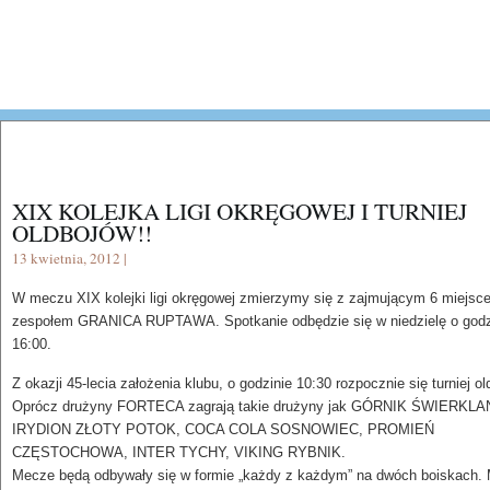
XIX KOLEJKA LIGI OKRĘGOWEJ I TURNIEJ
OLDBOJÓW!!
13 kwietnia, 2012 |
W meczu XIX kolejki ligi okręgowej zmierzymy się z zajmującym 6 miejsc
zespołem GRANICA RUPTAWA. Spotkanie odbędzie się w niedzielę o godz
16:00.
Z okazji 45-lecia założenia klubu, o godzinie 10:30 rozpocznie się turniej ol
Oprócz drużyny FORTECA zagrają takie drużyny jak GÓRNIK ŚWIERKLA
IRYDION ZŁOTY POTOK, COCA COLA SOSNOWIEC, PROMIEŃ
CZĘSTOCHOWA, INTER TYCHY, VIKING RYBNIK.
Mecze będą odbywały się w formie „każdy z każdym” na dwóch boiskach.